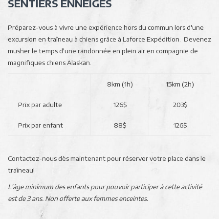
SENTIERS ENNEIGÉS
en
cliquant
Préparez-vous à vivre une expérience hors du commun lors d'une
sur
excursion en traîneau à chiens grâce à Laforce Expédition. Devenez
les
musher le temps d'une randonnée en plein air en compagnie de
liens
magnifiques chiens Alaskan.
suivants
8km (1h)
15km (2h)
Prix par adulte
126$
203$
Prix par enfant
88$
126$
Contactez-nous dès maintenant pour réserver votre place dans le
traîneau!
L'âge minimum des enfants pour pouvoir participer à cette activité
est de 3 ans. Non offerte aux femmes enceintes.