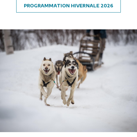
O
PROGRAMMATION HIVERNALE 2026
U
V
R
I
R
D
A
N
S
U
N
E
N
O
U
V
E
L
L
E
F
E
N