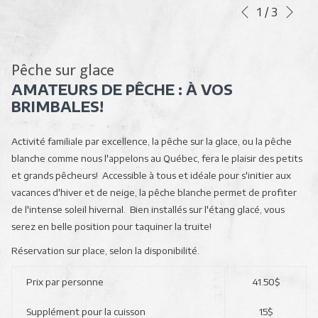
Sui
Boutons
Le
1
/
3
Précédent
de
contenu
commande
ci-
diaporama
dessus
Pêche sur glace
sera
AMATEURS DE PÊCHE : À VOS
actualisé
BRIMBALES!
en
cliquant
Activité familiale par excellence, la pêche sur la glace, ou la pêche
sur
blanche comme nous l'appelons au Québec, fera le plaisir des petits
les
et grands pêcheurs! Accessible à tous et idéale pour s'initier aux
liens
vacances d'hiver et de neige, la pêche blanche permet de profiter
suivants
de l'intense soleil hivernal. Bien installés sur l'étang glacé, vous
serez en belle position pour taquiner la truite!
Réservation sur place, selon la disponibilité.
Prix par personne
41.50$
Supplément pour la cuisson
15$