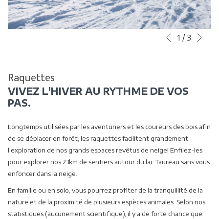
Sui
Boutons
Le
1
/
3
Précédent
de
contenu
commande
ci-
diaporama
dessus
Raquettes
sera
VIVEZ L'HIVER AU RYTHME DE VOS
actualisé
PAS.
en
cliquant
Longtemps utilisées par les aventuriers et les coureurs des bois afin
sur
de se déplacer en forêt, les raquettes facilitent grandement
les
l'exploration de nos grands espaces revêtus de neige! Enfilez-les
liens
pour explorer nos 23km de sentiers autour du lac Taureau sans vous
suivants
enfoncer dans la neige.
En famille ou en solo, vous pourrez profiter de la tranquillité de la
nature et de la proximité de plusieurs espèces animales. Selon nos
statistiques (aucunement scientifique), il y a de forte chance que