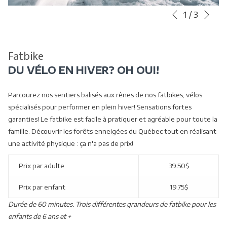
Sui
Boutons
Le
1
/
3
Précédent
de
contenu
commande
ci-
diaporama
dessus
Fatbike
sera
DU VÉLO EN HIVER? OH OUI!
actualisé
en
Parcourez nos sentiers balisés aux rênes de nos fatbikes, vélos
cliquant
spécialisés pour performer en plein hiver! Sensations fortes
sur
garanties! Le fatbike est facile à pratiquer et agréable pour toute la
les
famille. Découvrir les forêts enneigées du Québec tout en réalisant
liens
une activité physique : ça n'a pas de prix!
suivants
Prix par adulte
39.50$
Prix par enfant
19.75$
Durée de 60 minutes. Trois différentes grandeurs de fatbike pour les
enfants de 6 ans et +