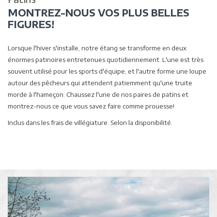
sera
MONTREZ-NOUS VOS PLUS BELLES
actualisé
FIGURES!
en
cliquant
Lorsque l'hiver s'installe, notre étang se transforme en deux
sur
énormes patinoires entretenues quotidiennement. L'une est très
les
souvent utilisé pour les sports d'équipe, et l'autre forme une loupe
liens
autour des pêcheurs qui attendent patiemment qu'une truite
suivants
morde à l'hameçon. Chaussez l'une de nos paires de patins et
montrez-nous ce que vous savez faire comme prouesse!
Inclus dans les frais de villégiature. Selon la disponibilité.