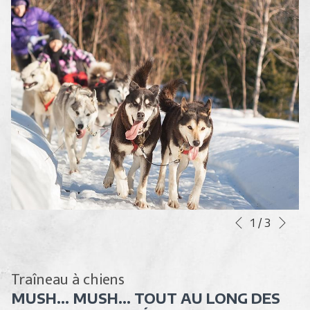
Sui
Boutons
Le
1
/
3
Précédent
de
contenu
commande
ci-
diaporama
dessus
Traîneau à chiens
sera
MUSH... MUSH... TOUT AU LONG DES
actualisé