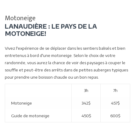
de
contenu
commande
ci-
diaporama
dessus
Motoneige
sera
LANAUDIÈRE : LE PAYS DE LA
actualisé
MOTONEIGE!
en
cliquant
Vivez l'expérience de se déplacer dans les sentiers balisés et bien
sur
entretenus à bord d'une motoneige. Selon le choix de votre
les
randonnée, vous aurez la chance de voir des paysages à couper le
liens
souffle et peut-être des arrêts dans de petites auberges typiques
suivants
pour prendre une boisson chaude ou un bon repas.
3h
7h
Motoneige
342$
457$
Guide de motoneige
450$
600$