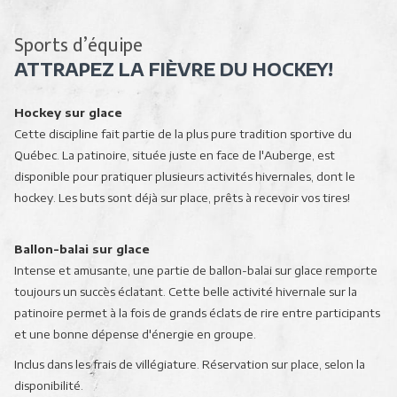
commande
ci-
diaporama
dessus
Sports d’équipe
sera
ATTRAPEZ LA FIÈVRE DU HOCKEY!
actualisé
en
Hockey sur glace
cliquant
Cette discipline fait partie de la plus pure tradition sportive du
sur
Québec. La patinoire, située juste en face de l'Auberge, est
les
disponible pour pratiquer plusieurs activités hivernales, dont le
liens
hockey. Les buts sont déjà sur place, prêts à recevoir vos tires!
suivants
Ballon-balai sur glace
Intense et amusante, une partie de ballon-balai sur glace remporte
toujours un succès éclatant. Cette belle activité hivernale sur la
patinoire permet à la fois de grands éclats de rire entre participants
et une bonne dépense d'énergie en groupe.
Inclus dans les frais de villégiature. Réservation sur place, selon la
disponibilité.