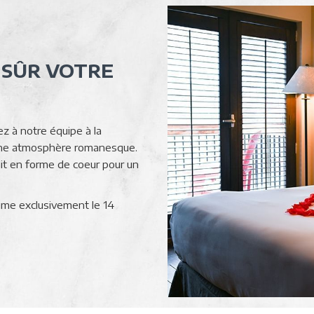
 SÛR VOTRE
z à notre équipe à la
 une atmosphère romanesque.
it en forme de coeur pour un
ime exclusivement le 14
IR
S
VELLE
ÊTRE