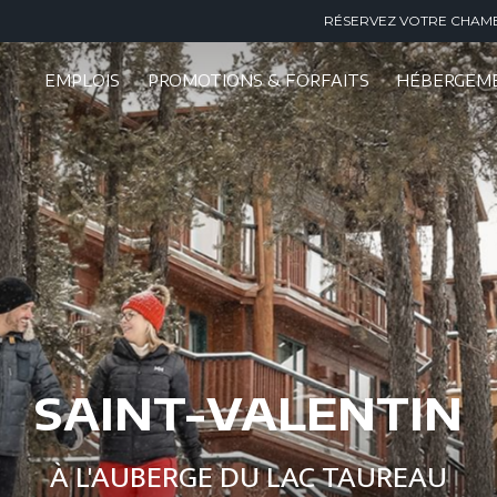
RÉSERVEZ VOTRE CHAM
EMPLOIS
PROMOTIONS & FORFAITS
HÉBERGEM
SAINT-VALENTIN
À L'AUBERGE DU LAC TAUREAU