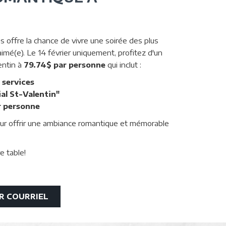
 offre la chance de vivre une soirée des plus
imé(e). Le 14 février uniquement, profitez d'un
entin à
79.74$ par personne
qui inclut :
 services
ial St-Valentin"
r personne
our offrir une ambiance romantique et mémorable
e table!
OUVRIR
R COURRIEL
DANS
UNE
NOUVELLE