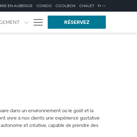
BRE EN AUBERGE
CONDO
COOLBOX
CHALET
Fr
Hamburger
GEMENT
RÉSERVEZ
Menu
linaire dans un environnement où le goût et la
ont vivre à nos clients une expérience gustative
e autonome et créative, capable de prendre des