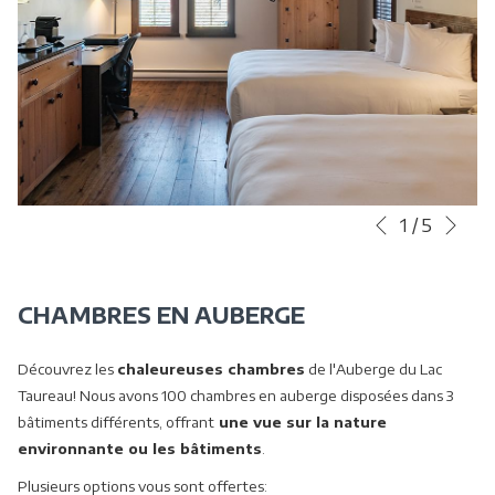
Sui
Boutons
Le
1
/
5
Précédent
de
contenu
commande
ci-
diaporama
dessus
CHAMBRES EN AUBERGE
sera
actualisé
Découvrez les
chaleureuses chambres
de l'Auberge du Lac
en
Taureau! Nous avons 100 chambres en auberge disposées dans 3
cliquant
bâtiments différents, offrant
une vue sur la nature
sur
environnante ou les bâtiments
.
les
Plusieurs options vous sont offertes:
liens