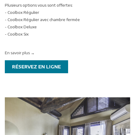
Plusieurs options vous sont offertes:
liens
- Coolbox Régulier
suivants
- Coolbox Régulier avec chambre fermée
- Coolbox Deluxe
- Coolbox Six
En savoir plus
OUVRIR
RÉSERVEZ EN LIGNE
DANS
UNE
NOUVELLE
FENÊTRE