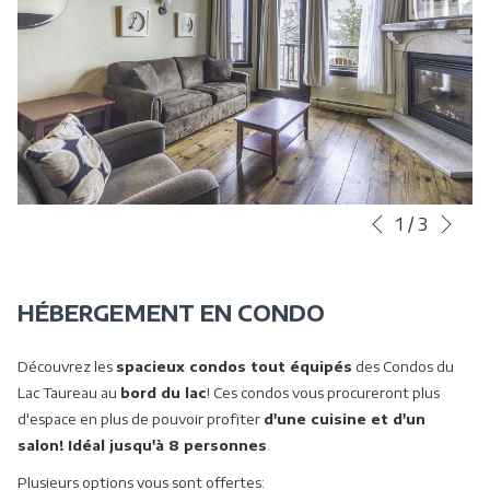
Sui
Boutons
Le
1
/
3
Précédent
de
contenu
commande
ci-
diaporama
dessus
HÉBERGEMENT EN CONDO
sera
actualisé
Découvrez les
spacieux condos tout équipés
des Condos du
en
Lac Taureau au
bord du lac
! Ces condos vous procureront plus
cliquant
d'espace en plus de pouvoir profiter
d'une cuisine et d'un
sur
salon! Idéal jusqu'à 8 personnes
.
les
Plusieurs options vous sont offertes:
liens