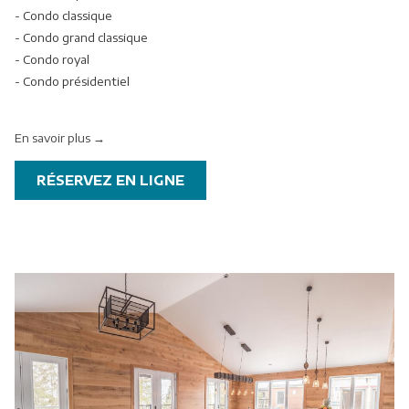
- Condo classique
suivants
- Condo grand classique
- Condo royal
- Condo présidentiel
En savoir plus
OUVRIR
RÉSERVEZ EN LIGNE
DANS
UNE
NOUVELLE
FENÊTRE