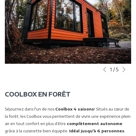
Sui
Boutons
Le
1
/
5
Précédent
de
contenu
commande
ci-
diaporama
dessus
COOLBOX EN FORÊT
sera
actualisé
Séjournez dans l'un de nos
Coolbox
4 saisons
! Situés au cœur de
en
la forêt, les Coolbox vous permettent de vivre une expérience plein
cliquant
air en tout confort en plus d’être
complètement autonome
sur
grâce à la cuisinette bien équipée.
Idéal jusqu'à 6 personnes
.
les