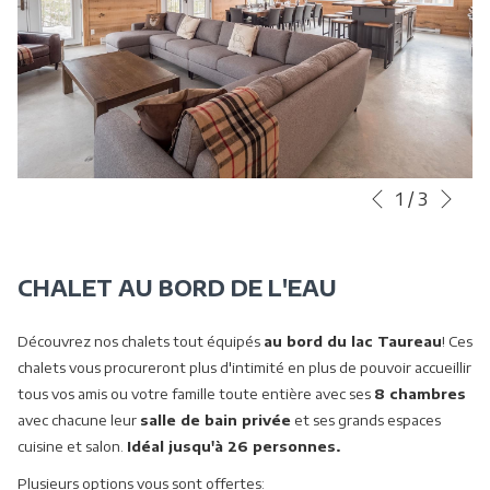
Sui
Boutons
Le
1
/
3
Précédent
de
contenu
commande
ci-
diaporama
dessus
CHALET AU BORD DE L'EAU
sera
actualisé
Découvrez nos chalets tout équipés
au bord du lac Taureau
! Ces
en
chalets vous procureront plus d'intimité en plus de pouvoir accueillir
cliquant
tous vos amis ou votre famille toute entière avec ses
8 chambres
sur
avec chacune leur
salle de bain privée
et ses grands espaces
les
cuisine et salon.
Idéal jusqu'à 26 personnes.
liens
Plusieurs options vous sont offertes:
suivants