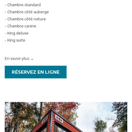
- Chambre standard
suivants
- Chambre côté auberge
- Chambre côté nature
- Chambre canine
- King deluxe
- King suite
En savoir plus
OUVRIR
RÉSERVEZ EN LIGNE
DANS
UNE
NOUVELLE
FENÊTRE