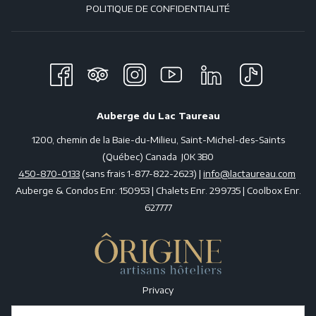
POLITIQUE DE CONFIDENTIALITÉ
peignoirs sont à votre disposition.
Veuillez prendre note que certains condos sont accessibles
seulement par les escaliers.
CHAMBRE CONDO FORESTIÈRE :
2
30 M2
Auberge du Lac Taureau
Chambre avec un lit Queen situé en bas, salle de bain avec bain
thérapeutique ou douche.
1200, chemin de la Baie-du-Milieu, Saint-Michel-des-Saints
SUITE CONDO ROYAL :
(Québec) Canada J0K 3B0
450-870-0133
(sans frais 1-877-822-2623) |
info@lactaureau.com
4
70 M2
Auberge & Condos Enr. 150953 | Chalets Enr. 299735 | Coolbox Enr.
627777
Suite comprenant une chambre fermée avec un lit Queen, un divan-
lit (convient aux enfants) dans le salon avec foyer au gaz, salle de
bain avec bain thérapeutique ou douche, et une cuisine tout
équipée.
Privacy
Réservez dès maintenant!