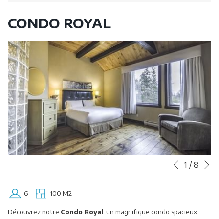
CONDO ROYAL
S
Boutons
Le
1
/
8
Précédent
de
contenu
commande
ci-
6
100 M2
diaporama
dessus
sera
Découvrez notre
Condo Royal
, un magnifique condo spacieux