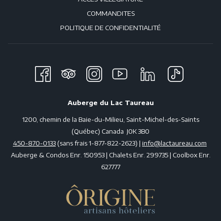
Appelez-nous au
1-450-870-0133
pour de plus amples
COMMANDITES
renseignements.
POLITIQUE DE CONFIDENTIALITÉ
Auberge du Lac Taureau
1200, chemin de la Baie-du-Milieu, Saint-Michel-des-Saints
(Québec) Canada J0K 3B0
450-870-0133
(sans frais 1-877-822-2623) |
info@lactaureau.com
Auberge & Condos Enr. 150953 | Chalets Enr. 299735 | Coolbox Enr.
627777