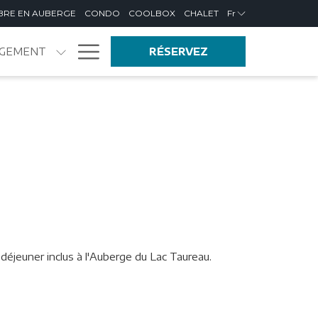
BRE EN AUBERGE
CONDO
COOLBOX
CHALET
Fr
Hamburger
GEMENT
RÉSERVEZ
Menu
-déjeuner inclus à l'Auberge du Lac Taureau.