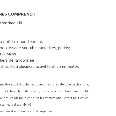
NES COMPREND :
tandard 1 lit
yak, pédalo, paddleboard;
ond, glissade sur tube, raquettes, patins;
s & bains
tiers de randonnée
nt accès à plusieurs activités et commodités
t être exigé. Supplément pour une autre catégorie de chambre,
pour le brunch du dimanche, qui est la seule option pour le petit-
oupes. Valide pour les nouvelles réservations. Le tarif peut varier
ison et la disponibilité.
ervation et nos contrats d'hébergement →