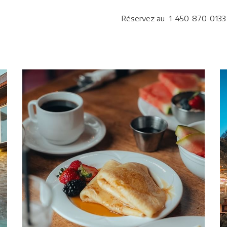
Ouvrir
Réservez au 1-450-870-0133
dans
une
nouvelle
fenêtre